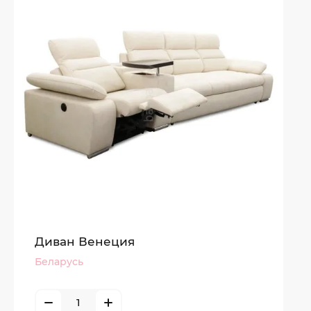
Диван Венеция
Беларусь
ТЦ «ТРЮМ»
г. Минск, ул. Кальварийская, 7Б
верхний уровень, подиум 1–7, Baobab.by
Консультация