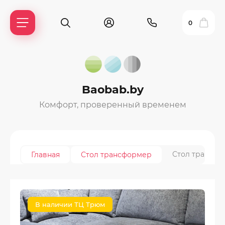
0
Baobab.by
Комфорт, проверенный временем
Стол трансфо
Главная
Стол трансформер
ль?
В наличии ТЦ Трюм
ия