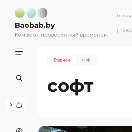
Главн
Baobab.by
| Кре
Комфорт, проверенный временем
софт
Главная
софт
0