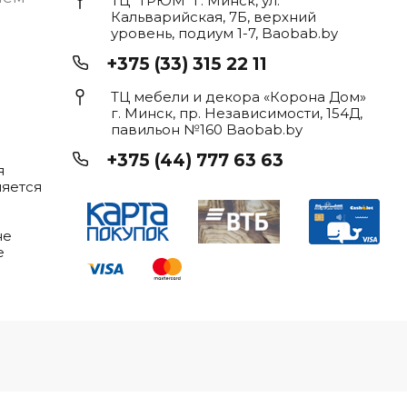
ТЦ "ТРЮМ" г. Минск, ул.
Кальварийская, 7Б, верхний
уровень, подиум 1-7, Baobab.by
+375 (33) 315 22 11
ТЦ мебели и декора «Корона Дом»
г. Минск, пр. Независимости, 154Д,
павильон №160 Baobab.by
+375 (44) 777 63 63
я
ляется
не
е