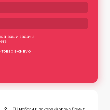
под ваши задачи
ета
ь товар вживую
ТЦ мебели и декора «Корона Дом» г.