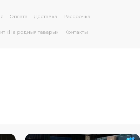
ая
Оплата
Доставка
Рассрочка
дит «На родныя тавары»
Контакты