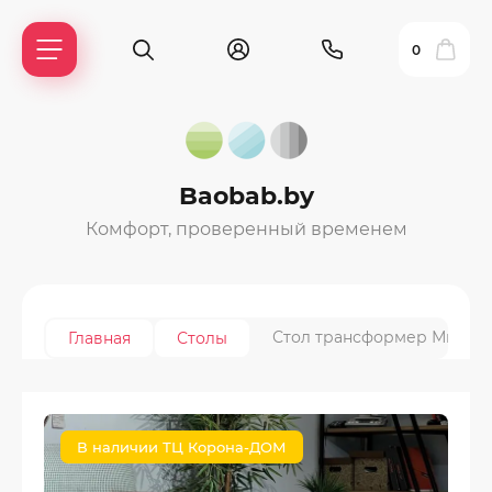
0
Baobab.by
Комфорт, проверенный временем
Стол трансформер Мини
Главная
Столы
ль?
В наличии ТЦ Корона-ДОМ
ия