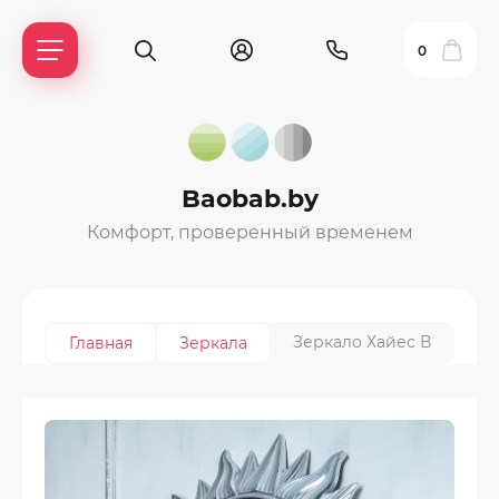
0
Baobab.by
Комфорт, проверенный временем
Зеркало Хайес В
Главная
Зеркала
ль?
ия